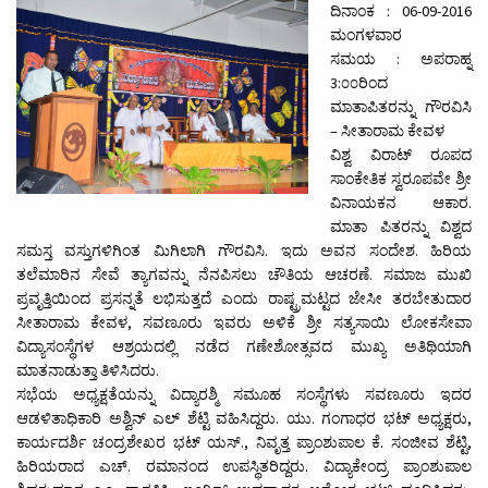
ದಿನಾಂಕ : 06-09-2016
ಮಂಗಳವಾರ
ಸಮಯ : ಅಪರಾಹ್ನ
3:೦೦ರಿಂದ
ಮಾತಾಪಿತರನ್ನು ಗೌರವಿಸಿ
– ಸೀತಾರಾಮ ಕೇವಳ
ವಿಶ್ವ ವಿರಾಟ್ ರೂಪದ
ಸಾಂಕೇತಿಕ ಸ್ವರೂಪವೇ ಶ್ರೀ
ವಿನಾಯಕನ ಆಕಾರ.
ಮಾತಾ ಪಿತರನ್ನು ವಿಶ್ವದ
ಸಮಸ್ತ ವಸ್ತುಗಳಿಗಿಂತ ಮಿಗಿಲಾಗಿ ಗೌರವಿಸಿ. ಇದು ಅವನ ಸಂದೇಶ. ಹಿರಿಯ
ತಲೆಮಾರಿನ ಸೇವೆ ತ್ಯಾಗವನ್ನು ನೆನಪಿಸಲು ಚೌತಿಯ ಆಚರಣೆ. ಸಮಾಜ ಮುಖಿ
ಪ್ರವೃತ್ತಿಯಿಂದ ಪ್ರಸನ್ನತೆ ಲಭಿಸುತ್ತದೆ ಎಂದು ರಾಷ್ಟ್ರಮಟ್ಟದ ಜೇಸೀ ತರಬೇತುದಾರ
ಸೀತಾರಾಮ ಕೇವಳ, ಸವಣೂರು ಇವರು ಅಳಿಕೆ ಶ್ರೀ ಸತ್ಯಸಾಯಿ ಲೋಕಸೇವಾ
ವಿದ್ಯಾಸಂಸ್ಥೆಗಳ ಆಶ್ರಯದಲ್ಲಿ ನಡೆದ ಗಣೇಶೋತ್ಸವದ ಮುಖ್ಯ ಅತಿಥಿಯಾಗಿ
ಮಾತನಾಡುತ್ತಾ ತಿಳಿಸಿದರು.
ಸಭೆಯ ಅಧ್ಯಕ್ಷತೆಯನ್ನು ವಿದ್ಯಾರಶ್ಮಿ ಸಮೂಹ ಸಂಸ್ಥೆಗಳು ಸವಣೂರು ಇದರ
ಆಡಳಿತಾಧಿಕಾರಿ ಅಶ್ವಿನ್ ಎಲ್ ಶೆಟ್ಟಿ ವಹಿಸಿದ್ದರು. ಯು. ಗಂಗಾಧರ ಭಟ್ ಅಧ್ಯಕ್ಷರು,
ಕಾರ್ಯದರ್ಶಿ ಚಂದ್ರಶೇಖರ ಭಟ್ ಯಸ್., ನಿವೃತ್ತ ಪ್ರಾಂಶುಪಾಲ ಕೆ. ಸಂಜೀವ ಶೆಟ್ಟಿ,
ಹಿರಿಯರಾದ ಎಚ್. ರಮಾನಂದ ಉಪಸ್ಥಿತರಿದ್ದರು. ವಿದ್ಯಾಕೇಂದ್ರ ಪ್ರಾಂಶುಪಾಲ