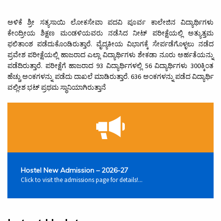
ಅಳಿಕೆ ಶ್ರೀ ಸತ್ಯಸಾಯಿ ಲೋಕಸೇವಾ ಪದವಿ ಪೂರ್ವ ಕಾಲೇಜಿನ ವಿದ್ಯಾರ್ಥಿಗಳು
ಕೇಂದ್ರೀಯ ಶಿಕ್ಷಣ ಮಂಡಳಿಯವರು ನಡೆಸಿದ ನೀಟ್ ಪರೀಕ್ಷೆಯಲ್ಲಿ ಅತ್ಯುತ್ತಮ
ಫಲಿತಾಂಶ ಪಡೆದುಕೊಂಡಿರುತ್ತಾರೆ. ವೈದ್ಯಕೀಯ ವಿಭಾಗಕ್ಕೆ ಸೇರ್ಪಡೆಗೊಳ್ಳಲು ನಡೆದ
ಪ್ರವೇಶ ಪರೀಕ್ಷೆಯಲ್ಲಿ ಹಾಜರಾದ ಎಲ್ಲಾ ವಿದ್ಯಾರ್ಥಿಗಳು ಶೇಕಡಾ ನೂರು ಅರ್ಹತೆಯನ್ನು
ಪಡೆದಿರುತ್ತಾರೆ. ಪರೀಕ್ಷೆಗೆ ಹಾಜರಾದ 93 ವಿದ್ಯಾರ್ಥಿಗಳಲ್ಲಿ 56 ವಿದ್ಯಾರ್ಥಿಗಳು 300ಕ್ಕಿಂತ
ಹೆಚ್ಚು ಅಂಕಗಳನ್ನು ಪಡೆದು ದಾಖಲೆ ಮಾಡಿರುತ್ತಾರೆ. 636 ಅಂಕಗಳನ್ನು ಪಡೆದ ವಿದ್ಯಾರ್ಥಿ
ವಲ್ಲೀಶ ಭಟ್ ಪ್ರಥಮ ಸ್ಥಾನಿಯಾಗಿರುತ್ತಾನೆ
Hostel New Admission – 2026-27
Click to visit the admissions page for details!...