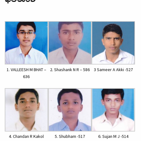
1. VALLEESH M BHAT –
2. Shashank N R – 586
3 Sameer A Akki -527
636
4. Chandan R Kakol
5. Shubham -517
6. Sujan M J -514