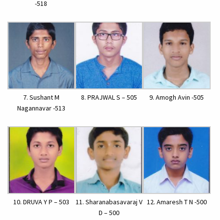
-518
7. Sushant M
8. PRAJWAL S – 505
9. Amogh Avin -505
Nagannavar -513
10. DRUVA Y P – 503
11. Sharanabasavaraj V
12. Amaresh T N -500
D – 500